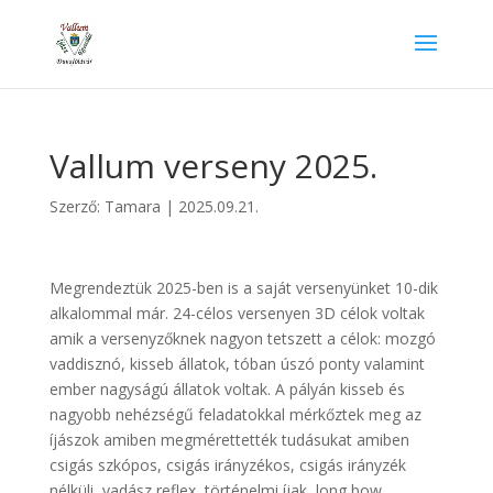
Vallum verseny 2025.
Szerző:
Tamara
|
2025.09.21.
Megrendeztük 2025-ben is a saját versenyünket 10-dik
alkalommal már. 24-célos versenyen 3D célok voltak
amik a versenyzőknek nagyon tetszett a célok: mozgó
vaddisznó, kisseb állatok, tóban úszó ponty valamint
ember nagyságú állatok voltak. A pályán kisseb és
nagyobb nehézségű feladatokkal mérkőztek meg az
íjászok amiben megmérettették tudásukat amiben
csigás szkópos, csigás irányzékos, csigás irányzék
nélküli, vadász reflex, történelmi íjak, long bow,