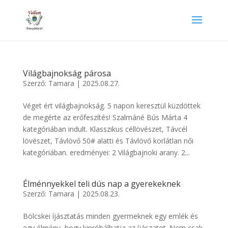
Világbajnokság párosa
Szerző:
Tamara
|
2025.08.27.
Véget ért világbajnokság. 5 napon keresztül küzdöttek
de megérte az erőfeszítés! Szalmáné Bús Márta 4
kategóriában indult. Klasszikus céllövészet, Távcél
lövészet, Távlövő 50# alatti és Távlövő korlátlan női
kategóriában. eredményei: 2 Világbajnoki arany. 2...
Élménnyekkel teli dús nap a gyerekeknek
Szerző:
Tamara
|
2025.08.23.
Bölcskei íjásztatás minden gyermeknek egy emlék és
egy élmény ,hogy kipróbálhatja az íjászatot. Nem csak