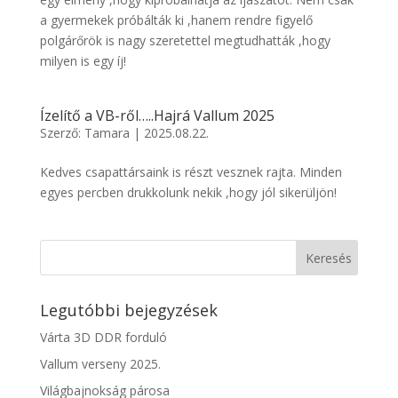
a gyermekek próbálták ki ,hanem rendre figyelő
polgárőrök is nagy szeretettel megtudhatták ,hogy
milyen is egy íj!
Ízelítő a VB-ről…..Hajrá Vallum 2025
Szerző:
Tamara
|
2025.08.22.
Kedves csapattársaink is részt vesznek rajta. Minden
egyes percben drukkolunk nekik ,hogy jól sikerüljön!
Legutóbbi bejegyzések
Várta 3D DDR forduló
Vallum verseny 2025.
Világbajnokság párosa